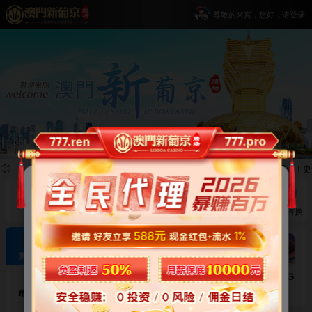
尊敬的来宾，您好，请登录
新会员福利公告：📢 尊敬的会员： 🚨🚨重磅！重磅！
公告通知
账户余额
登录/注册
夏日福利季 · 好礼天天享
充值
Vip钱包
取款
推广赚钱
额度转换
🏖 盛夏拾光
热门游戏
Summer Carnival · August
电子游艺
麻将胡了
麻将胡了2
赏金女王
消夏迎新 · 好礼天天享
01
新人专享福利，累计最高
888元